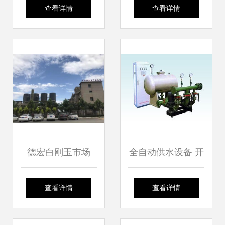
代洪流中相约中国
全领域净水专家，
查看详情
查看详情
城镇供水排水盛会
守护城市水质安全
德宏白刚玉市场
全自动供水设备 开
2023年供应概况及
封市禹王台区大洋
查看详情
查看详情
城市供水相关问题
给水设备厂 产品展