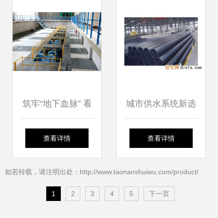
分析
台
筑牢“地下血脉” 看
城市供水系统新选
见守护春城供水的
择 专业PE管道生
查看详情
查看详情
默默英雄
产厂家解析
如若转载，请注明出处：http://www.taonanshuiwu.com/product/
1
2
3
4
5
下一页