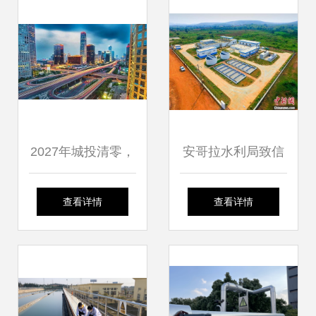
网
2027年城投清零，
安哥拉水利局致信
中小城市公用事业
赞扬中企承建项目
查看详情
查看详情
涨价压力与政策选
为当地居民实现不
择
间断供水